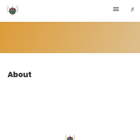
Home
Artigos
Contato
About