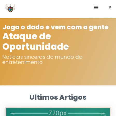
Home
Joga o dado e vem com a gente
Ataque de
Artigos
Oportunidade
Contato
Noticias sinceras do mundo do
entretenimento
Ultimos Artigos