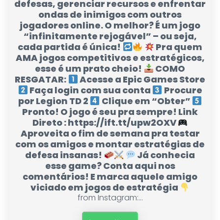
defesas, gerenciar recursos e enfrentar
ondas de inimigos com outros
jogadores online. O melhor? É um jogo
“infinitamente rejogável” – ou seja,
cada partida é única!
Pra quem
AMA jogos competitivos e estratégicos,
esse é um prato cheio!
COMO
RESGATAR:
Acesse a Epic Games Store
Faça login com sua conta
Procure
por Legion TD 2
Clique em “Obter”
Pronto! O jogo é seu pra sempre! Link
Direto : https://ift.tt/upw2OXV
Aproveita o fim de semana pra testar
com os amigos e montar estratégias de
defesa insanas!
Já conhecia
esse game? Conta aqui nos
comentários! E marca aquele amigo
viciado em jogos de estratégia
from Instagram:...