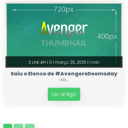
Link API |
0 |
março 26, 2025 |
1 min
Saiu o Elenco de #AvengersDoomsday
via...
Ler artigo